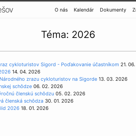
ešov
O nás
Kalendár
Dokumenty
Z
Téma: 2026
az cykloturistov Sigord - Poďakovanie účastníkom
21. 06
 2026
14. 04. 2026
 Národného zrazu cykloturistov na Sigorde
13. 03. 2026
enskej schôdze
06. 02. 2026
ýročnú členskú schôdzu
05. 02. 2026
vá členská schôdza
30. 01. 2026
lid 2026
18. 01. 2026