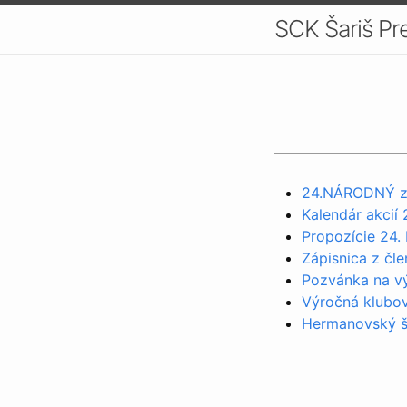
SCK Šariš Pr
24.NÁRODNÝ zr
Kalendár akcií
Propozície 24.
Zápisnica z čl
Pozvánka na v
Výročná klubo
Hermanovský š