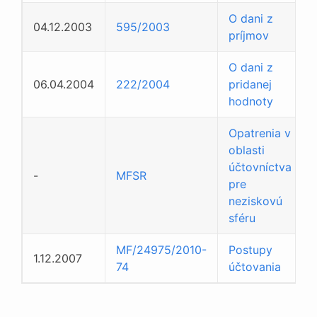
O dani z
04.12.2003
595/2003
príjmov
O dani z
06.04.2004
222/2004
pridanej
hodnoty
Opatrenia v
oblasti
účtovníctva
-
MFSR
pre
neziskovú
sféru
MF/24975/2010-
Postupy
1.12.2007
74
účtovania