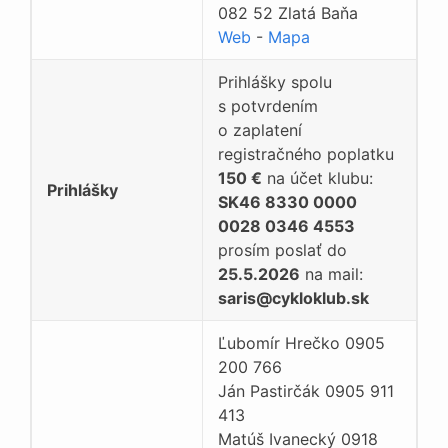
082 52 Zlatá Baňa
Web
-
Mapa
Prihlášky spolu
s potvrdením
o zaplatení
registračného poplatku
150 €
na účet klubu:
Prihlášky
SK46 8330 0000
0028 0346 4553
prosím poslať do
25.5.2026
na mail:
saris@cykloklub.sk
Ľubomír Hrečko 0905
200 766
Ján Pastirčák 0905 911
413
Matúš Ivanecký 0918