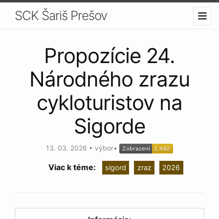
SCK Šariš Prešov
Propozície 24.
Národného zrazu
cykloturistov na
Sigorde
13. 03. 2026
•
výbor
•
sigord
zraz
2026