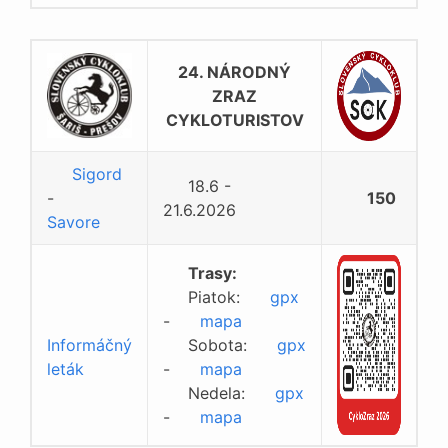
24. NÁRODNÝ
ZRAZ
CYKLOTURISTOV
Sigord
18.6 -
-
150
21.6.2026
Savore
Trasy:
Piatok:
gpx
-
mapa
Informáčný
Sobota:
gpx
leták
-
mapa
Nedela:
gpx
-
mapa