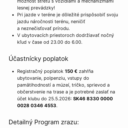
možnosť stretu s vozidlami a mechanizmami
lesnej prevádzky!
Pri jazde v teréne je dôležité prispôsobiť svoju
jazdu náročnosti terénu, neničiť
a neznečisťovať prírodu.
V ubytovacích priestoroch dodržiavať nočný
kľud v čase od 23.00 do 6.00.
Účastnícky poplatok
Registračný poplatok
150 €
zahŕňa
ubytovanie, polpenziu, vstupy do
pamätihodností a múzeí, tričko, sprievod a
občerstvenie na trase a je potrebné zaslať na
účet klubu do 25.5.2026:
SK46 8330 0000
0028 0346 4553
.
Detailný Program zrazu: