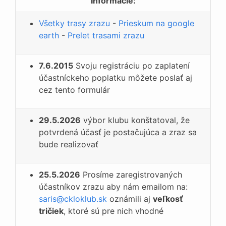
Informácie:
Všetky trasy zrazu
-
Prieskum na google
earth
-
Prelet trasami zrazu
7.6.2015
Svoju registráciu po zaplatení
účastníckeho poplatku môžete poslať aj
cez tento formulár
29.5.2026
výbor klubu konštatoval, že
potvrdená účasť je postačujúca a zraz sa
bude realizovať
25.5.2026
Prosíme zaregistrovaných
účastníkov zrazu aby nám emailom na:
saris@ckloklub.sk
oznámili aj
veľkosť
tričiek
, ktoré sú pre nich vhodné